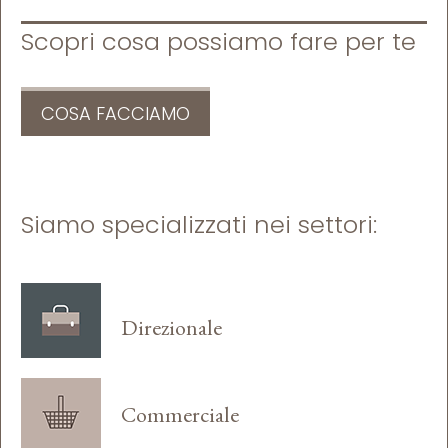
k
s
n
d
t
i
Scopri cosa possiamo fare per te
COSA FACCIAMO
Siamo specializzati nei settori:
Direzionale
Commerciale