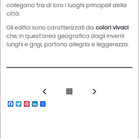
collegano tra di loro i luoghi principali della
città.
Gli edifici sono caratterizzati da
colori vivaci
che, in quest’area geografica dagli inverni
lunghi e grigi, portano allegria e leggerezza.
F
T
P
L
C
a
w
i
i
o
c
i
n
n
n
e
t
t
k
d
b
t
e
e
i
o
e
r
d
v
o
r
e
I
i