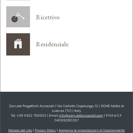
Ricettivo
Residenziale
Zanutel Progettisti Associati | Via Callalta Capoluogo, 12 | 31045 Motta di
Livenza (TV) | Italy
Tel. +39 0422 766922 | Email
info@zanutelassociati.com
| P.IVA e C.F.
04099280267
Mappa del sito
|
Privacy Policy
|
Aggiorna le impostazioni di tracciamento