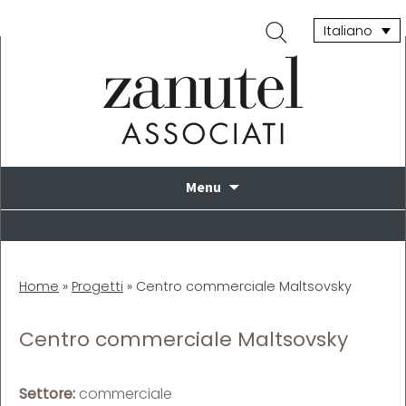
Ricerca
Italiano
per:
Vai
Menu
al
contenuto
Home
»
Progetti
»
Centro commerciale Maltsovsky
Centro commerciale Maltsovsky
Settore:
commerciale